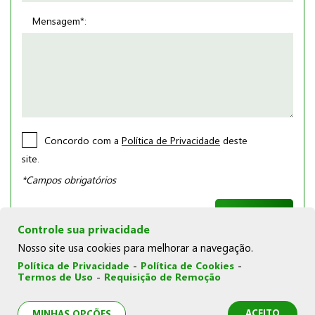
Mensagem*:
Concordo com a
Política de Privacidade
deste
site.
*Campos obrigatórios
Controle sua privacidade
Nosso site usa cookies para melhorar a navegação.
Política de Privacidade
-
Política de Cookies
-
Termos de Uso
-
Requisição de Remoção
© Copyright 2026 | Joka Novelos |
Política de Cookies
|
Política de Privacidade
|
Termos de Uso
|
Minhas opções
de privacidade
ACEITO
MINHAS OPÇÕES