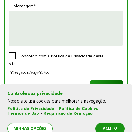
Mensagem*:
Concordo com a
Política de Privacidade
deste
site.
*Campos obrigatórios
Controle sua privacidade
Nosso site usa cookies para melhorar a navegação.
Política de Privacidade
-
Política de Cookies
-
Termos de Uso
-
Requisição de Remoção
© Copyright 2026 | Joka Novelos |
Política de Cookies
|
Política de Privacidade
|
Termos de Uso
|
Minhas opções
de privacidade
ACEITO
MINHAS OPÇÕES