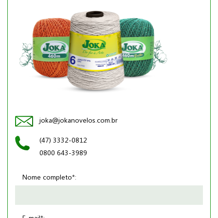
joka@jokanovelos.com.br
(47) 3332-0812
0800 643-3989
Nome completo*:
E-mail*: