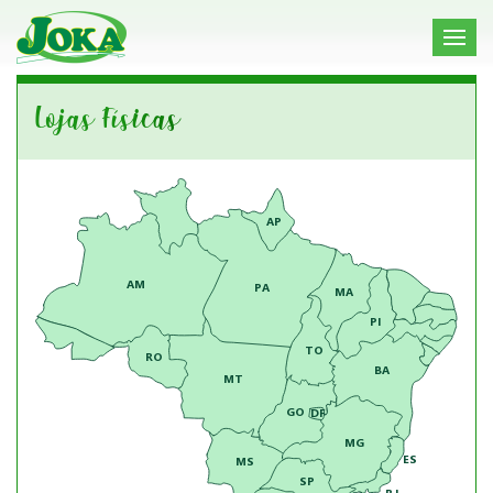
Lojas Físicas
AP
AM
PA
MA
PI
TO
RO
BA
MT
GO
DF
MG
ES
MS
SP
RJ